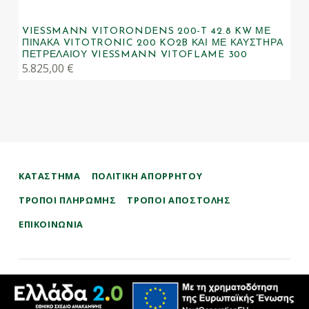
VIESSMANN VITORONDENS 200-T 42.8 KW ΜΕ
ΠΊΝΑΚΑ VITOTRONIC 200 KO2B ΚΑΙ ΜΕ ΚΑΥΣΤΉΡΑ
ΠΕΤΡΕΛΑΊΟΥ VIESSMANN VITOFLAME 300
5.825,00
€
ΚΑΤΑΣΤΗΜΑ
ΠΟΛΙΤΙΚΉ ΑΠΟΡΡΉΤΟΥ
ΤΡΌΠΟΙ ΠΛΗΡΩΜΉΣ
ΤΡΌΠΟΙ ΑΠΟΣΤΟΛΉΣ
ΕΠΙΚΟΙΝΩΝΊΑ
therman.gr
ΜΑΥΡΟΣΚΟΛΊΔΗΣ ΣΤΑΎΡΟΣ – ΕΞΟΙΚΟΝΌΜΗΣΗ ΕΝΈΡΓΕΙΑΣ ΑΠΕ
Χρησιμοποιούμε cookies για να σας προσφέρουμε τη βέλτιστη