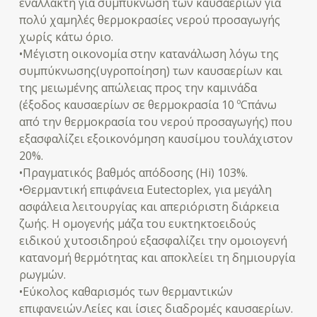
εναλλάκτη για συμπύκνωση των καυσαερίων για
πολύ χαμηλές θερμοκρασίες νερού προσαγωγής
χωρίς κάτω όριο.
•Μέγιστη οικονομία στην κατανάλωση λόγω της
συμπύκνωσης(υγροποίηση) των καυσαερίων και
της μειωμένης απώλειας προς την καμινάδα
(έξοδος καυσαερίων σε θερμοκρασία 10 ºCπάνω
από την θερμοκρασία του νερού προσαγωγής) που
εξασφαλίζει εξοικονόμηση καυσίμου τουλάχιστον
20%.
•Πραγματικός βαθμός απόδοσης (Hi) 103%.
•Θερμαντική επιφάνεια Eutectoplex, για μεγάλη
ασφάλεια λειτουργίας και απεριόριστη διάρκεια
ζωής. Η ομογενής μάζα του ευκτηκτοειδούς
ειδικού χυτοσιδηρού εξασφαλίζει την ομοιογενή
κατανομή θερμότητας και αποκλείει τη δημιουργία
ρωγμών.
•Εύκολος καθαρισμός των θερμαντικών
επιφανειών.Λείες και ίσιες διαδρομές καυσαερίων.