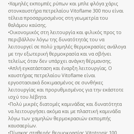
•Χαμηλές εκπομπές ρύπων και μπλε φλόγα χάρις
στονκαυστήρα πετρελαίου Vitoflame 300 που είναι
τέλεια προσαρμοσμένος στη γεωμετρία του
θαλάμου καύσης.
•Οικονομικός στη λειτουργία και φιλικός προς το
περιβάλλον λόγω της δυνατότητάς του να
λειτουργεί σε πολύ χαμηλές θερμοκρασίες ανάλογα
με την εξωτερική θερμοκρασία και να σβήνει
τελείως όταν δεν υπάρχει ανάγκη θέρμανσης.
•Απλή εγκατάσταση και έναρξη λειτουργίας. Ο
καυστήρας πετρελαίου Vitoflame είναι
εργοστασιακά δοκιμασμένος σε συνθήκες
λειτουργίας και προρυθμισμένος για την εκάστοτε
ισχύ του λέβητα.
•Πολύ μικρές διατομές καμινάδας και δυνατότητα
να λειτουργήσει ακόμα και με πλαστική καμινάδα
λόγω των χαμηλών θερμοκρασιών εκπομπής
καυσαερίων.
•Πίνακας σταθερής θερμοκρασίας Vitotronic 100