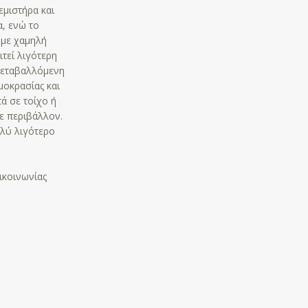
εμιστήρα και
α, ενώ το
 με χαμηλή
τεί λιγότερη
 μεταβαλλόμενη
μοκρασίας και
ά σε τοίχο ή
ε περιβάλλον.
ολύ λιγότερο
ικοινωνίας