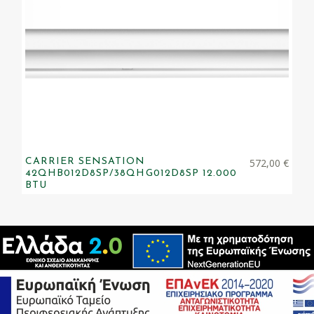
CARRIER SENSATION
572,00
€
42QHB012D8SP/38QHG012D8SP 12.000
BTU