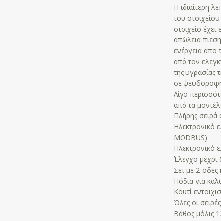
Η ιδιαίτερη λ
του στοιχείου
στοιχείο έχει
απώλεια πίεση
ενέργεια απο 
από τον ελεγκ
της υγρασίας 
σε ψευδοροφή.
Λίγο περισσότ
από τα μοντέλ
Πλήρης σειρά 
Ηλεκτρονικό ε
MODBUS)
Ηλεκτρονικό ε
Έλεγχο μέχρι 
Σετ με 2-οδες 
Πόδια για κά
Κουτί εντοιχι
Όλες οι σειρές 
Βάθος μόλις 1