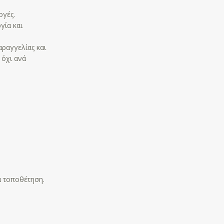
ογές.
γία και
αραγγελίας και
 όχι ανά
α τοποθέτηση.