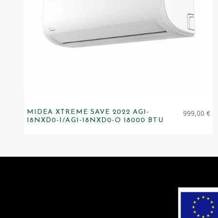
MIDEA XTREME SAVE 2022 AG1-
999,00
€
18NXD0-I/AG1-18NXD0-O 18000 BTU