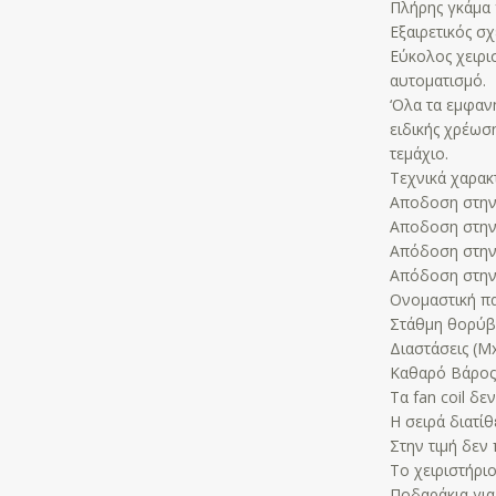
Πλήρης γκάμα 
Εξαιρετικός σ
Εύκολος χειρι
αυτοματισμό.
‘Ολα τα εμφαν
ειδικής χρέωσ
τεμάχιο.
Τεχνικά χαρακτ
Αποδοση στην 
Αποδοση στην 
Απόδοση στην 
Απόδοση στην 
Ονομαστική πα
Στάθμη θορύβου
Διαστάσεις (Μ
Καθαρό Βάρος
Τα fan coil δ
Η σειρά διατίθ
Στην τιμή δεν 
Το χειριστήρι
Ποδαράκια γι