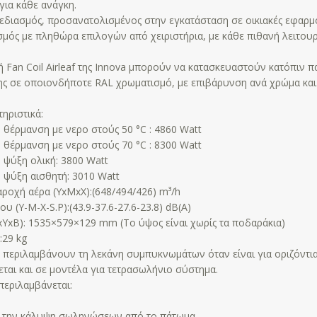
για κάθε ανάγκη.
χεδιασμός, προσανατολισμένος στην εγκατάσταση σε οικιακές εφαρμ
σμός με πληθώρα επιλογών από χειριστήρια, με κάθε πιθανή λειτουρ
ή Fan Coil Airleaf της Innova μπορούν να κατασκευαστούν κατόπιν π
ης σε οποιονδήποτε RAL χρωματισμό, με επιβάρυνση ανά χρώμα και
ηριστικά:
θέρμανση με νερο στούς 50 °C : 4860 Watt
θέρμανση με νερο στούς 70 °C : 8300 Watt
ψύξη ολική: 3800 Watt
ψύξη αισθητή: 3010 Watt
ροχή αέρα (ΥxΜxΧ):(648/494/426) m³/h
 (Υ-Μ-Χ-S.P):(43.9-37.6-27.6-23.8) dB(A)
xΥxΒ): 1535×579×129 mm (Το ύψος είναι χωρίς τα ποδαράκια)
:29 kg
εν περιλαμβάνουν τη λεκάνη συμπυκνωμάτων όταν είναι για οριζόντι
εται και σε μοντέλα για τετρασωλήνιο σύστημα.
περιλαμβάνεται:
ο
α την κάλυψη σωληνώσεων από το πάτωμα