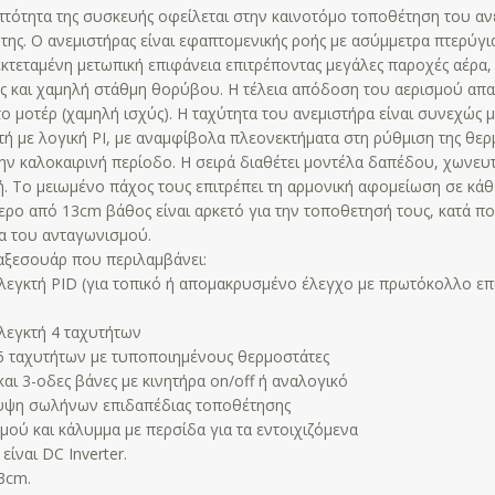
επτότητα της συσκευής οφείλεται στην καινοτόμο τοποθέτηση του αν
 της. Ο ανεμιστήρας είναι εφαπτομενικής ροής με ασύμμετρα πτερύγι
 εκτεταμένη μετωπική επιφάνεια επιτρέποντας μεγάλες παροχές αέρα,
ς και χαμηλή στάθμη θορύβου. Η τέλεια απόδοση του αερισμού απαι
το μοτέρ (χαμηλή ισχύς). Η ταχύτητα του ανεμιστήρα είναι συνεχώς
τή με λογική ΡΙ, με αναμφίβολα πλεονεκτήματα στη ρύθμιση της θερ
την καλοκαιρινή περίοδο. Η σειρά διαθέτει μοντέλα δαπέδου, χωνευτ
 Το μειωμένο πάχος τους επιτρέπει τη αρμονική αφομείωση σε κάθ
ερο από 13cm βάθος είναι αρκετό για την τοποθετησή τους, κατά π
α του ανταγωνισμού.
αξεσουάρ που περιλαμβάνει:
λεγκτή PID (για τοπικό ή απομακρυσμένο έλεγχο με πρωτόκολλο επ
λεγκτή 4 ταχυτήτων
6 ταχυτήτων με τυποποιημένους θερμοστάτες
και 3-οδες βάνες με κινητήρα on/off ή αναλογικό
λυψη σωλήνων επιδαπέδιας τοποθέτησης
σμού και κάλυμμα με περσίδα για τα εντοιχιζόμενα
είναι DC Inverter.
3cm.