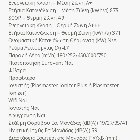
Eνεργειακή Κλάση – Μέση Ζώνη A+
Ετήσια Κατανάλωση – Μέση Ζώνη (kWh/a) 875
SCOP – Θερμή Ζώνη 4.9
Eνεργειακή Κλάση – Θερμή Ζώνη A+++
Ετήσια Κατανάλωση – Θερμή Ζώνη (kWh/a) 371
Ονομαστική Κατανάλωση Θέρμανση (kW) N/A
Ρεύμα Λειτουργίας (A) 4.7
Παροχή Αέρα (m³/h) 180/252/450/600/750
Πιστοποίηση Eurovent Ναι
Φίλτρα
Προφίλτρο
Ιονιστής (Plasmaster Ionizer Plus ή Plasmaster
Ionizer)
Wifi Ναι
Ιονιστής Ναι
Αφύγρανση Ναι
Στάθμη Θορύβου Εσ. Μονάδας (dB(A)) 19/27/35/41
Ηχητική Ισχύς Εσ.Μονάδας (dB(A)) 59
Διαστάσεις Εσωτερικής Μονάδας ΠxΥxΒ (mm)