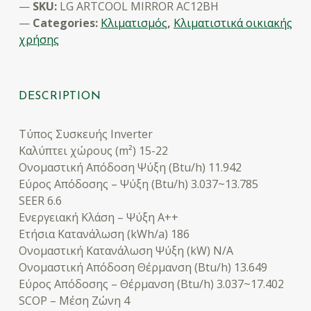
SKU:
LG ARTCOOL MIRROR AC12BH
Categories:
Κλιματισμός
,
Κλιματιστικά οικιακής
χρήσης
DESCRIPTION
Τύπος Συσκευής Inverter
Καλύπτει χώρους (m²) 15-22
Ονομαστική Απόδοση Ψύξη (Btu/h) 11.942
Εύρος Απόδοσης – Ψύξη (Btu/h) 3.037~13.785
SEER 6.6
Ενεργειακή Κλάση – Ψύξη A++
Ετήσια Κατανάλωση (kWh/a) 186
Ονομαστική Κατανάλωση Ψύξη (kW) N/A
Ονομαστική Απόδοση Θέρμανση (Btu/h) 13.649
Εύρος Απόδοσης – Θέρμανση (Btu/h) 3.037~17.402
SCOP – Μέση Ζώνη 4